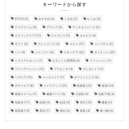
キーワードから探す
ETVOS
(5)
おすすめ
(4)
くすみ
(5)
むくみ
(4)
アイクリーム
(6)
アテニア
(5)
アンチエイジング
(5)
エイジングケア
(17)
エトヴォス
(5)
オルビス
(4)
ギフト
(6)
クレンジング
(4)
コスメ
(27)
コンブチャ
(5)
シミ
(4)
シャンプー
(6)
スキンケア
(62)
ダイエット
(29)
トライアルセット
(7)
ビタミンＣ誘導体
(6)
ファッション
(7)
ファンデーション
(12)
プラセンタ
(4)
プレゼント
(12)
ヘアケア
(15)
ベースメイク
(7)
ホワイトニング
(6)
ボディケア
(8)
メイクアップ
(25)
乾燥肌
(25)
保湿
(24)
保湿クリーム
(7)
健康フード
(6)
入浴剤
(4)
化粧下地
(4)
化粧水
(11)
妊婦
(4)
妊活
(4)
毛穴
(10)
痩身
(5)
美容液
(14)
美活
(7)
美白
(5)
美肌
(4)
食べ物
(6)