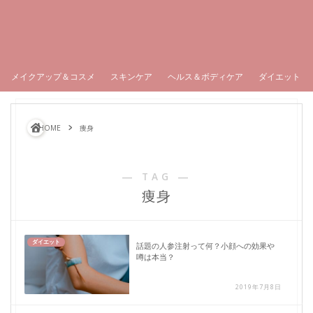
メイクアップ＆コスメ
スキンケア
ヘルス＆ボディケア
ダイエット
HOME
痩身
― TAG ―
痩身
ダイエット
話題の人参注射って何？小顔への効果や
噂は本当？
2019年7月8日