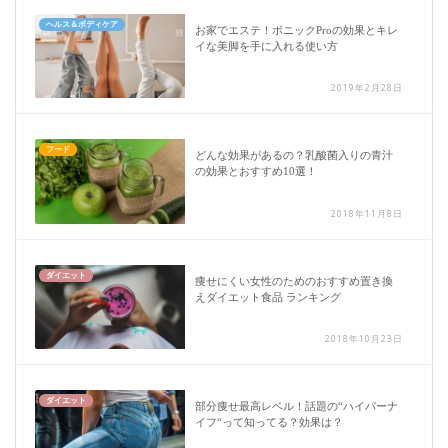
ヘルス＆ボディケア
お家でエステ！ボニックProの効果とキレ
イな美脚を手に入れる使い方
2019年2月28日
フード
どんな効果があるの？乳酸菌入りの青汁
の効果とおすすめ10選！
2018年11月8日
ダイエット
痩せにくい女性のためのおすすめ置き換
えダイエット食品 ランキング
2018年10月23日
ダイエット
部分痩せ最高レベル！話題の“ハイパーナ
イフ“って知ってる？効果は？