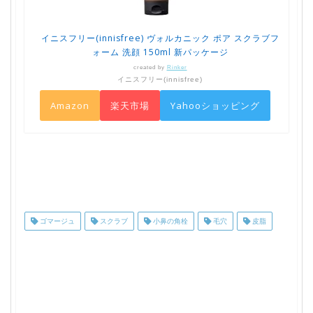
イニスフリー(innisfree) ヴォルカニック ポア スクラブフ
ォーム 洗顔 150ml 新パッケージ
created by
Rinker
イニスフリー(innisfree)
Amazon
楽天市場
Yahooショッピング
ゴマージュ
スクラブ
小鼻の角栓
毛穴
皮脂