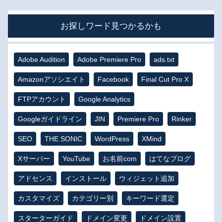
お探しワード見つかるかも
Adobe Audition
Adobe Premiere Pro
ads.txt
Amazonアソシエイト
Facebook
Final Cut Pro X
FTPアカウント
Google Analytics
Googleガイドライン
JIN
Premiere Pro
Rinker
SEO
THE SONIC
WordPress
XMind
Xサーバー
YouTube
お名前com
はてなブログ
アドセンス
インストール
ウィジェット追加
カスタマイズ
カテゴリー別
キーワード選定
スターターガイド
ドメイン変更
ドメイン設置