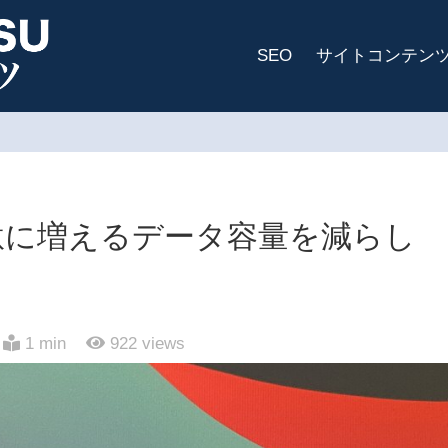
SEO
サイトコンテン
o Xの無駄に増えるデータ容量を減らし
1 min
922
views