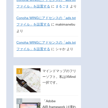
ファイル」を設置する
に
まるごま
より
Conoha WINGにアドセンスの「ads.txt
ファイル」を設置する
に
makimanebu
より
Conoha WINGにアドセンスの「ads.txt
ファイル」を設置する
に
シャか
より
マインドマップのフリ
ーソフト。私はXMind
一択です。
「Adobe
AIR.framework は壊れ