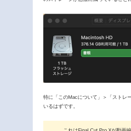
特に「このMacについて」＞「ストレ
いるはずです。
これはFinal Cut Pro