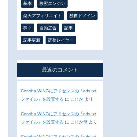
基本
検索エンジン
楽天アフィリエイト
独自ドメイン
稼ぐ
自動広告
記事
記事更新
調整レイヤー
最近のコメント
Conoha WINGにアドセンスの「ads.txt
ファイル」を設置する
に
こじか
より
Conoha WINGにアドセンスの「ads.txt
ファイル」を設置する
に
こじか母
より
Conoha WINGにアドセンスの「ads.txt