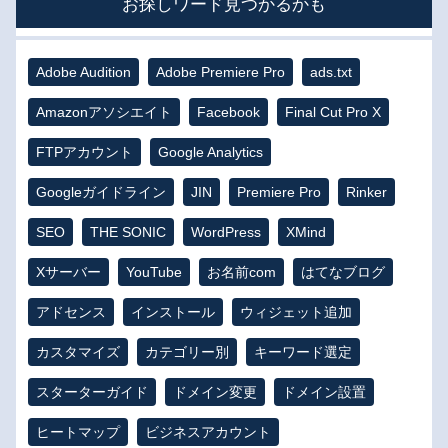
お探しワード見つかるかも
Adobe Audition
Adobe Premiere Pro
ads.txt
Amazonアソシエイト
Facebook
Final Cut Pro X
FTPアカウント
Google Analytics
Googleガイドライン
JIN
Premiere Pro
Rinker
SEO
THE SONIC
WordPress
XMind
Xサーバー
YouTube
お名前com
はてなブログ
アドセンス
インストール
ウィジェット追加
カスタマイズ
カテゴリー別
キーワード選定
スターターガイド
ドメイン変更
ドメイン設置
ヒートマップ
ビジネスアカウント