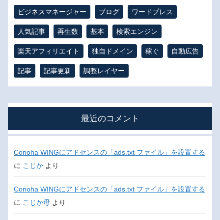
ビジネスマネージャー
ブログ
ワードプレス
人気記事
再生数
基本
検索エンジン
楽天アフィリエイト
独自ドメイン
稼ぐ
自動広告
記事
記事更新
調整レイヤー
最近のコメント
Conoha WINGにアドセンスの「ads.txt ファイル」を設置する
に
こじか
より
Conoha WINGにアドセンスの「ads.txt ファイル」を設置する
に
こじか母
より